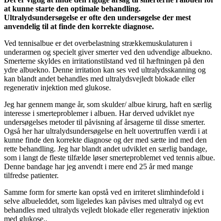
at kunne starte den optimale behandling.
Ultralydsundersøgelse er ofte den undersøgelse der mest
anvendelig til at finde den korrekte diagnose.
Ved tennisalbue er det overbelastning strækkemuskulaturen i
underarmen og specielt giver smerter ved den udvendige albuekno.
Smerterne skyldes en irritationstilstand ved til hæftningen på den
ydre albuekno. Denne irritation kan ses ved ultralydsskanning og
kan blandt andet behandles med ultralydsvejledt blokade eller
regenerativ injektion med glukose.
Jeg har gennem mange år, som skulder/ albue kirurg, haft en særlig
interesse i smerteproblemer i albuen. Har derved udviklet nye
undersøgelses metoder til påvisning af årsagerne til disse smerter.
Også her har ultralydsundersøgelse en helt uovertruffen værdi i at
kunne finde den korrekte diagnose og der med sætte ind med den
rette behandling. Jeg har blandt andet udviklet en særlig bandage,
som i langt de fleste tilfælde løser smerteproblemet ved tennis albue.
Denne bandage har jeg anvendt i mere end 25 år med mange
tilfredse patienter.
Samme form for smerte kan opstå ved en irriteret slimhindefold i
selve albueleddet, som ligeledes kan påvises med ultralyd og evt
behandles med ultralyds vejledt blokade eller regenerativ injektion
med glukose..