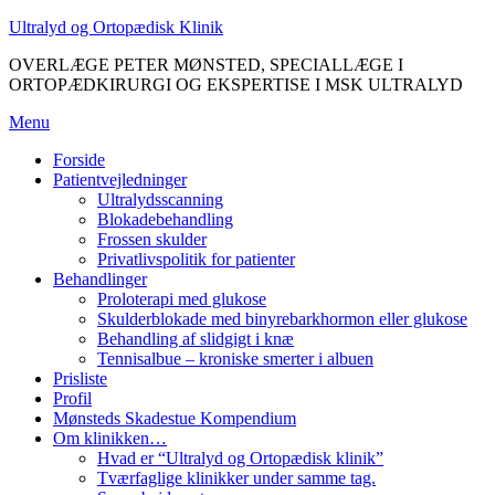
Spring
Ultralyd og Ortopædisk Klinik
til
OVERLÆGE PETER MØNSTED, SPECIALLÆGE I
indhold
ORTOPÆDKIRURGI OG EKSPERTISE I MSK ULTRALYD
Menu
Forside
Patientvejledninger
Ultralydsscanning
Blokadebehandling
Frossen skulder
Privatlivspolitik for patienter
Behandlinger
Proloterapi med glukose
Skulderblokade med binyrebarkhormon eller glukose
Behandling af slidgigt i knæ
Tennisalbue – kroniske smerter i albuen
Prisliste
Profil
Mønsteds Skadestue Kompendium
Om klinikken…
Hvad er “Ultralyd og Ortopædisk klinik”
Tværfaglige klinikker under samme tag.