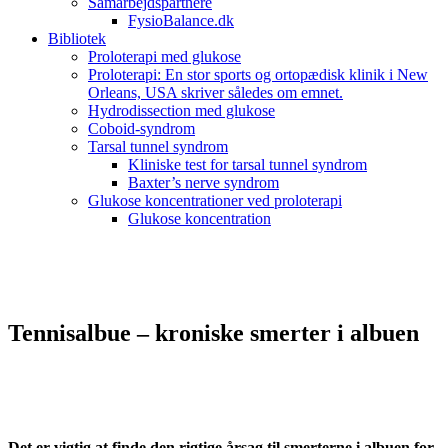
Samarbejdspartnere
FysioBalance.dk
Bibliotek
Proloterapi med glukose
Proloterapi: En stor sports og ortopædisk klinik i New
Orleans, USA skriver således om emnet.
Hydrodissection med glukose
Coboid-syndrom
Tarsal tunnel syndrom
Kliniske test for tarsal tunnel syndrom
Baxter’s nerve syndrom
Glukose koncentrationer ved proloterapi
Glukose koncentration
Tennisalbue – kroniske smerter i albuen
Det er vigtig at finde den rigtige årsag til smerterne i albuen for